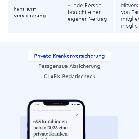
–
Jede Person
Mit­­ve
Familien­­
braucht einen
von Fam
versicherung
eigenen Vertrag
mitglie
möglic
Private Kranken­versicherung
Passgenaue Absicherung
CLARK Bedarfscheck