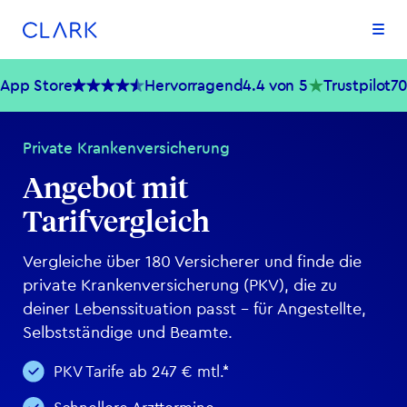
Zum Inhalt springen
Zum Footer springen
App Store
Hervorragend
4.4 von 5
Trustpilot
7
Private Kranken­versicherung
Angebot mit
Tarifvergleich
Vergleiche über 180 Versicherer und finde die
private Kranken­versicherung (PKV), die zu
deiner Lebenssituation passt – für Angestellte,
Selbstständige und Beamte.
PKV Tarife ab 247 € mtl.*