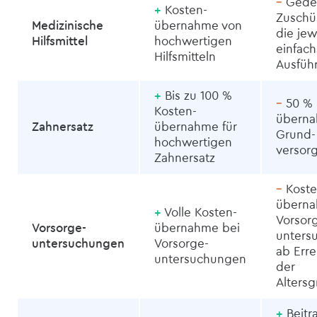
–
Gedec
+
Kosten­
Zuschü
Medizinische
übernahme von
die jew
Hilfsmittel
hochwertigen
einfach
Hilfsmitteln
Ausfüh
+
Bis zu 100 %
–
50 % 
Kosten­
überna
Zahnersatz
übernahme für
Grund­
hochwertigen
versor
Zahnersatz
–
Koste
überna
+
Volle Kosten­
Vorsor
Vorsorge­
übernahme bei
unters
untersuchungen
Vorsorge­
ab Err
untersuchungen
der
Alters
+
Beitra