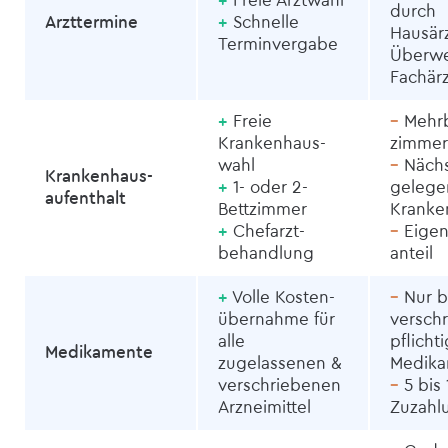
+
Freie Arztwahl
durch
Arzttermine
+
Schnelle
Hausärz
Termin­vergabe
Überwe
Fachärz
+
Freie
–
Mehrb
Krankenhaus­
zimmer
wahl
–
Nächs
Krankenhaus­
+
1- oder 2-
gelege
aufenthalt
Bettzimmer
Kranke
+
Chefarzt­
–
Eigen
behandlung
anteil
+
Volle Kosten­
–
Nur b
übernahme für
versch
alle
pflicht
Medikamente
zugelassenen &
Medik
verschriebenen
–
5 bis 
Arzneimittel
Zuzahl